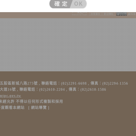
城八路275號 , 聯絡電話：(02)2291-6698 , 傳真：(02)2294-1356
號 , 聯絡電話：(02)2610-2204 , 傳真：(02)2610-1586
ntpc.gov.tw
未經允許 不得以任何形式複製和採用
解析度觀看本網站 [
網站導覽
]
《檢舉黃牛專區連結》